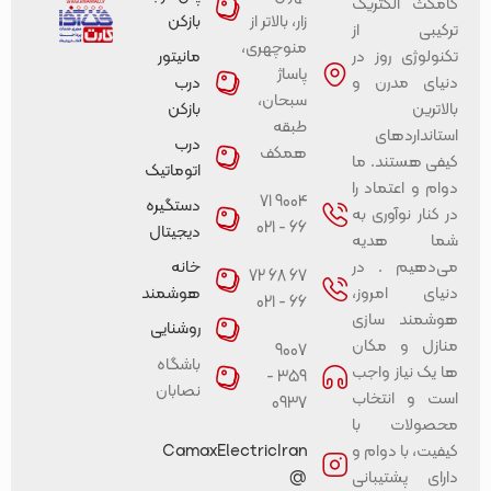
کامکث الکتریک
زار، بالاتر از
بازکن
ترکیبی از
منوچهری،
تکنولوژی روز در
مانیتور
پاساژ
دنیای مدرن و
درب
سبحان،
بالاترین
بازکن
طبقه
استانداردهای
درب
همکف
کیفی هستند. ما
اتوماتیک
دوام و اعتماد را
9004 71
دستگیره
در کنار نوآوری به
66 - 021
دیجیتال
شما هدیه
می‌دهیم . در
خانه
67 68 72
دنیای امروز،
هوشمند
66 - 021
هوشمند سازی
روشنایی
منازل و مکان
9007
باشگاه
ها یک نیاز واجب
359 -
نصابان
است و انتخاب
0937
محصولات با
کیفیت، با دوام و
CamaxElectricIran
دارای پشتیبانی
@