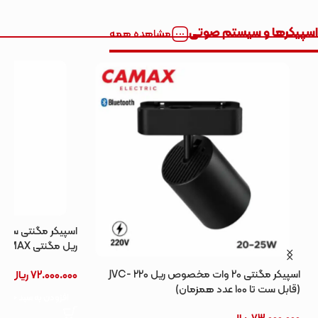
اسپیکرها و سیستم صوتی
مشاهده همه
ریل مگنتی CAMAX
اسپیکر مگنتی 20 وات مخصوص ریل 220 -JVC
72.000.000
ریال
(قابل ست تا 100 عدد همزمان)
افزودن به سبد خرید