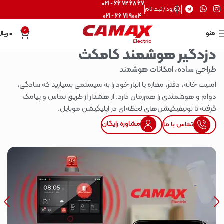
67 68 72 66 - 021
ورود / ثبت نام
9004 71 66 - 021
0
منو
0
ریال
دزدگیر هوشمند کامکث
طراحی ساده، امکانات هوشمند
امنیت خانه، دفتر، مغازه یا انبار خود را به سیستمی بسپارید که سادگی،
دوام و هوشمندی را هم‌زمان دارد. از هشدار از طریق تماس و پیامک
کل
گرفته تا نوتیفیکیشن‌های لحظه‌ای در اپلیکیشن موبایل.
طر
مشاوره رایگان
تماس با ما
کلی
لمس
از 