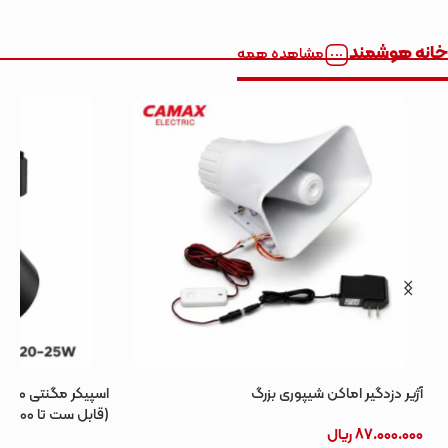
خانه هوشمند
مشاهده همه
آژیر دزدگیر اماکن شیپوری بزرگ
(قابل ست تا 100 عدد همزمان)
87.000.000
ریال