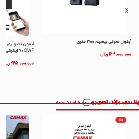
آیفون تصویری هوشمند “7 کامکثWIFI مدل
70QWF اینترنتی
225.000.000
ریال
افزودن به سبد خرید
پنل درب بازکن تصویری
مشاهده همه
ویژه