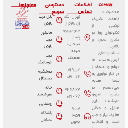
اطلاعات
دسترسی
مجوزها
تماس
سریع
محصولات
تهران، لاله
پنل درب
کامکث الکتریک
زار، بالاتر از
بازکن
ترکیبی از
منوچهری،
تکنولوژی روز در
مانیتور
پاساژ
دنیای مدرن و
درب
سبحان،
بالاترین
بازکن
طبقه
استانداردهای
درب
همکف
کیفی هستند. ما
اتوماتیک
دوام و اعتماد را
9004 71
دستگیره
در کنار نوآوری به
66 - 021
دیجیتال
شما هدیه
می‌دهیم . در
خانه
67 68 72
دنیای امروز،
هوشمند
66 - 021
هوشمند سازی
روشنایی
منازل و مکان
9007
باشگاه
ها یک نیاز واجب
359 -
نصابان
است و انتخاب
0937