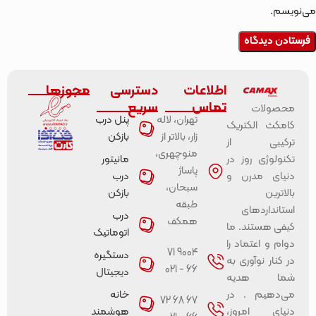
می‌نویسم.
اطلاعات
دسترسی
مجوزها
تماس
سریع
محصولات
تهران، لاله
پنل درب
کامکث الکتریک
زار، بالاتر از
بازکن
ترکیبی از
منوچهری،
تکنولوژی روز در
مانیتور
پاساژ
دنیای مدرن و
درب
سبحان،
بالاترین
بازکن
طبقه
استانداردهای
درب
همکف
کیفی هستند. ما
اتوماتیک
دوام و اعتماد را
9004 71
دستگیره
در کنار نوآوری به
66 - 021
دیجیتال
شما هدیه
می‌دهیم . در
خانه
67 68 72
دنیای امروز،
هوشمند