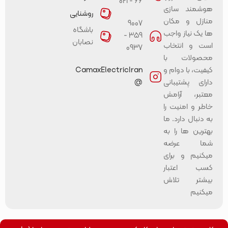
66 - 021
هوشمند سازی
روشنایی
منازل و مکان
9007
باشگاه
ها یک نیاز واجب
359 -
نصابان
است و انتخاب
0937
محصولات با
کیفیت، با دوام و
CamaxElectricIran
دارای پشتیبانی
@
معتبر، آرامش
خاطر و امنیت را
به دنبال دارد. ما
بهترین ها را به
شما عرضه
میکنیم و برای
کسب اعتبار
بیشتر تلاش
میکنیم