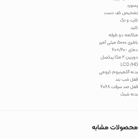
پسورد
تشخیص کف دست
کارت و تگ
کلید
مکالمه دو طرفه
باطری 5000 میلی آمپر
دمای -20/+60
دوربین 2 مگا پیکسل
LCD /HD
بدنه آلئمینیوم کرومی
قفل شب بند
قفل ضد سرقت 6068
بدنه شیک
محصولات مشابه