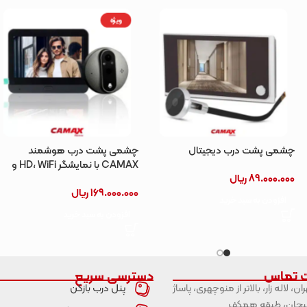
ویژه
چشمی پشت درب دیجیتال
چشمی پشت درب هوشمند
CAMAX با نمایشگر HD، WiFi و
89.000.000
ریال
Tuya
169.000.000
ریال
افزودن به سبد خرید
افزودن به سبد خرید
ت تماس
دسترسی سریع
ران، لاله زار، بالاتر از منوچهری، پاساژ
پنل درب بازکن
حان، طبقه همکف