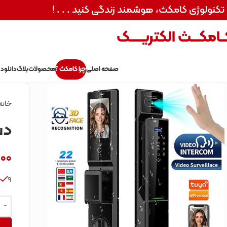
 تکنولوژی کامکث، هوشمند زندگی کنید . . . !
ـامکــــث الکتریــــــک
صفحه اصلی
چرا کامکث ؟
محصولات
بلاگ
دانلود 
خانه
دس
000
9 در انبار