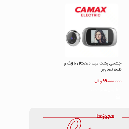
چشمی پشت درب دیجیتال با زنگ و
دستگیره دیجیتال هوشمند مدل
ظبط تصاویر
D27
99.000.000
ریال
520.000.000
ریال
افزودن به سبد خرید
افزودن به سبد خرید
مجوزها