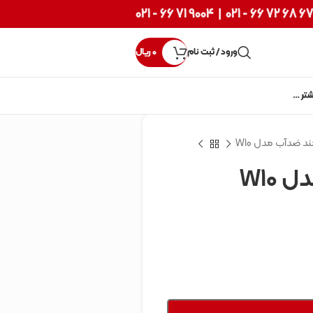
9004 71 66 - 021
|
67 68 72 66 - 02
ورود / ثبت نام
0
ریال
شتر …
 ضدآب مدل W10
W10