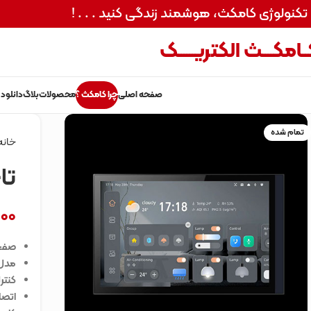
 تکنولوژی کامکث، هوشمند زندگی کنید . . . !
ـامکــــث الکتریــــــک
صفحه اصلی
چرا کامکث ؟
محصولات
بلاگ
دانلود 
تمام شده
خانه
تاچ پ
000
صفحه ن
مدل 10.1 
کنترل
اتصا