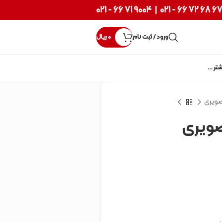
9004 71 66 - 021
|
67 68 72 66 - 02
ورود / ثبت نام
0
ریال
شتر …