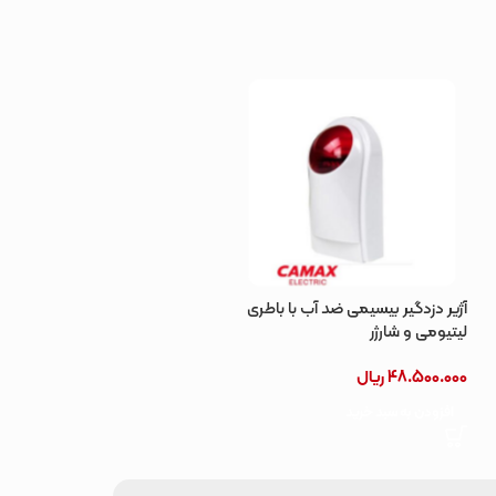
آژیر دزدگیر بیسیمی ضد آب با باطری
پریز هوشمند یونیورسال
لیتیومی و شارژر
38.000.000
ریال
48.500.000
ریال
افزودن به سبد خرید
افزودن به سبد خرید