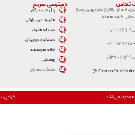
ت تماس
دسترسی سریع
ران، لاله زار، بالاتر از منوچهری، پاساژ
پنل درب بازکن
حان، طبقه همکف
مانیتور درب بازکن
درب اتوماتیک
9004 71 66
دستگیره دیجیتال
67 68 
خانه هوشمند
9007 359 
روشنایی
باشگاه نصابان
CamaxElectricIran
 محفوظ می‌باشد
طراحی، توسعه و 