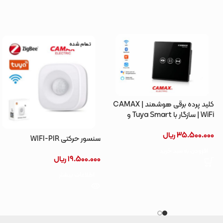
تمام شده
کلید پرده برقی هوشمند CAMAX |
WiFi | سازگار با Tuya Smart و
Smart Life
35.500.000
ریال
سنسور حرکتی WIFI-PIR
افزودن به سبد خرید
19.500.000
ریال
اطلاعات بیشتر