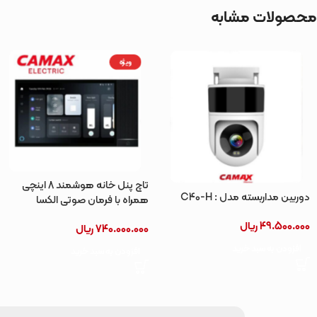
محصولات مشابه
ویژه
تاچ پنل خانه هوشمند 8 اینچی
دوربین مداربسته مدل : C40-H
همراه با فرمان صوتی الکسا
49.500.000
ریال
740.000.000
ریال
افزودن به سبد خرید
افزودن به سبد خرید