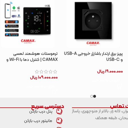
پریز برق ارتدار باشارژر خروجی USB-A
ترموستات هوشمند لمسی
و USB-C
CAMAX | کنترل دما با Wi-Fi و
اپلیکیشن Tuya
19.000.000
ریال
109.000.000
ریال
افزودن به سبد خرید
افزودن به سبد خرید
ت تماس
دسترسی سریع
ران، لاله زار، بالاتر از منوچهری، پاساژ
پنل درب بازکن
حان، طبقه همکف
مانیتور درب بازکن