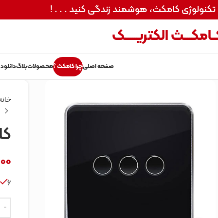
 تکنولوژی کامکث، هوشمند زندگی کنید . . . !
ـامکــــث الکتریــــــک
صفحه اصلی
چرا کامکث ؟
محصولات
بلاگ
دانلود 
خانه
کل
000
6 در انبار