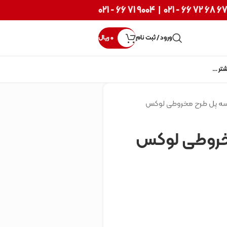
9004 71 66 - 021
|
67 68 72 66 - 02
ورود / ثبت نام
0
ریال
شتر …
سه پل طرح مخروطی لوکس
خروطی لوکس