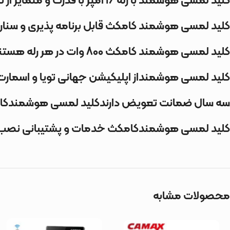
کلید لمسی هوشمند با رله 16 آمپر با قدرت و متمایز از تمام کلید های بازار ایران با قیمت مناسب .
کلید لمسی هوشمند کامکث قابل برنامه پذیری و سناری
کلید لمسی هوشمند کامکث 800 وات در هر رله هستند.
کلید لمسی هوشمنداز اپلیکیشن جهانی تویا و اسمارت 
سه سال ضمانت تعویض دارندکلید لمسی هوشمندکا
کلید لمسی هوشمندکامکث خدمات و پشتیبانی نصب و راه 
محصولات مشابه