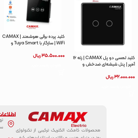
کلید پرده برقی هوشمند CAMAX |
WiFi | سازگار با Tuya Smart و
Smart Life
35.500.000
ریال
کلید لمسی دو پل CAMAX | رله ۱۶
آمپر | پنل شیشه‌ای ضدخش و
افزودن به سبد خرید
نشکن
32.000.000
ریال
افزودن به سبد خرید
اطلاعا
ته
سب
محصولات کامکث الکتریک ترکیبی از تکنولوژی
روز در دنیای مدرن و بالاترین استانداردهای کیفی